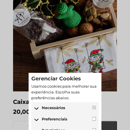
Gerenciar Cookies
Usamos cookies para melhorar sua
experiência. Escolha suas
preferências abaixo.
Caixa de madeira Natal
Necessários
20,00
€
Os cookies necessários são
Preferenciais
Quantidade
cruciais para as funções
ADICIONAR
de
Os cookies preferenciais
básicas do site e o site não