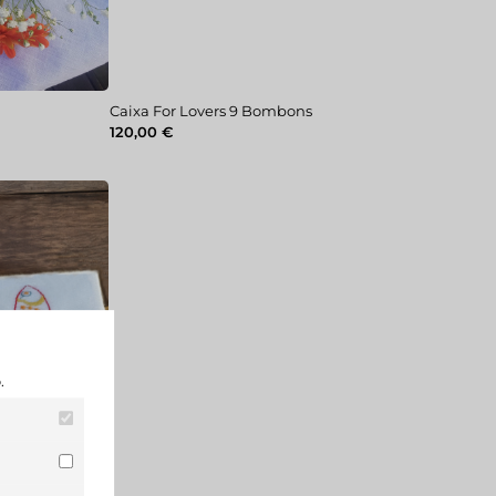
n
Caixa For Lovers 9 Bombons
120,00
€
.
nenhum