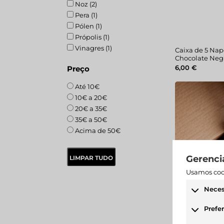
Noz (2)
Pera (1)
Pólen (1)
Própolis (1)
Vinagres (1)
Caixa de 5 Nap
Chocolate Neg
6,00
€
Preço
Até 10€
10€ a 20€
20€ a 35€
35€ a 50€
Acima de 50€
Gerenci
LIMPAR TUDO
Usamos cook
Neces
Os cookie
Prefe
funciona