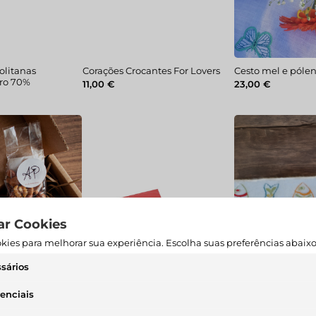
olitanas
Corações Crocantes For Lovers
Cesto mel e póle
ro 70%
11,00
€
23,00
€
ar Cookies
ies para melhorar sua experiência. Escolha suas preferências abaixo
sários
s necessários são cruciais para as funções básicas do site e o site não
renciais
rá da maneira pretendida sem eles. Esses cookies não armazenam 