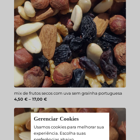
mix de frutos secos com uva sem graínha portuguesa
Price
4,50
€
–
17,00
€
range:
4,50 €
through
Gerenciar Cookies
17,00 €
Usamos cookies para melhorar sua
experiência. Escolha suas
preferências abaixo.