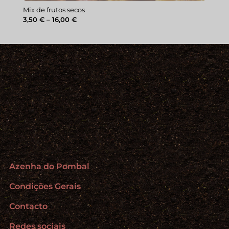
Mix de frutos secos
Price
3,50
€
–
16,00
€
range:
3,50 €
through
16,00 €
Azenha do Pombal
Condições Gerais
Contacto
Redes sociais